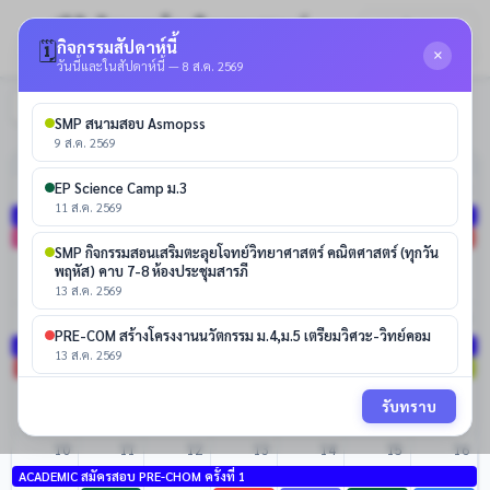
ปฏิทินวิชาการ โรงเรียนจอมสุรางค์
🔐 เข้าสู่
☰
🗓️
กิจกรรมสัปดาห์นี้
อุปถัมภ์
ระบบ
×
วันนี้และในสัปดาห์นี้ — 8 ส.ค. 2569
สิงหาคม 2569
วันนี้
SMP สนามสอบ Asmopss
9 ส.ค. 2569
จ.
อ.
พ.
พฤ.
ศ.
ส.
อา.
EP Science Camp ม.3
27
28
29
30
31
1
2
11 ส.ค. 2569
ACADEMIC สมัครสอบ PRE-CHOM ครั้งที่ 1
SMTE-ปลาย ค่ายส่งเสริมอัจฉริยภาพทางวิทยาศาสตร์ ม.4/1 - ม.6/1 SMTE ม.ปลาย
HOLIDAY วันเข้าพรรษา
PRE-COM สร้างโครงงานนวัตกรรม ม.6
PRE-COM **ฝึกอบรมการใ
SMP กิจกรรมสอนเสริมตะลุยโจทย์วิทยาศาสตร์ คณิตศาสตร์ (ทุกวัน
SMTE-ต้น เสริมศักยภาพ SMTE ม.ต้น
EP สอนเสริมเพิ่มความรู้
พฤหัส) คาบ 7-8 ห้องประชุมสารภี
+3 เพิ่มเติม
13 ส.ค. 2569
8
3
4
5
6
7
9
PRE-COM สร้างโครงงานนวัตกรรม ม.4,ม.5 เตรียมวิศวะ-วิทย์คอม
ACADEMIC สมัครสอบ PRE-CHOM ครั้งที่ 1
13 ส.ค. 2569
EP สอนเสริมเพิ่มความรู้
CH-ต้น กิจกรรมเผยแพร่ภาษาและวัฒนธรรมจีนให้แก่นักเรียน ม.1/4 ม.2/4 และ ม.3/4 จ
PRE-ART ค่ายศิลปกรรม ม.4-6
SMP สนามส
PRE-MED เรียนเสริมความร
PRE-SCI ค่ายดาราศาสตร์
PRE-COM สร้างโครงงานนวัตกรรม ม.6 เตรียมวิศวะ-วิทย์คอม
รับทราบ
+2 เพิ่มเติม
+4 เพิ่มเติม
+2 เพิ่มเติม
14 ส.ค. 2569
10
11
12
13
14
15
16
SMTE-ต้น เสริมศักยภาพ SMTE ม.ต้น
ACADEMIC สมัครสอบ PRE-CHOM ครั้งที่ 1
14 ส.ค. 2569