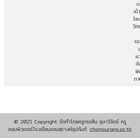
ม
เข้
ริ
วิท
ธร
แ
ห้
พิ
ภา
© 2021 Copyright จัดทำโดยครูทรรศิน อุษาวิจิตร์ ครู
คอมพิวเตอร์โรงเรียนจอมสุรางค์อุปถัมภ์:
chomsurang.ac.th