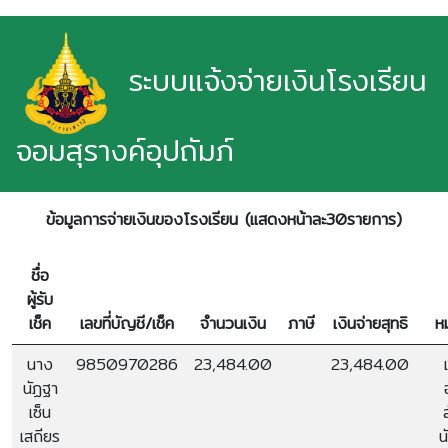
ระบบแจ้งจ่ายเงินโรงเรียน
จอมสุรางค์อุปถัมภ์
ข้อมูลการจ่ายเงินของโรงเรียน (แสดงหน้าละ30รายการ)
ชื่อ
ผู้รับ
เช็ค
เลขที่บัญชี/เช็ค
จำนวนเงิน
ภาษี
เงินจ่ายสุทธิ
ห
นาง
9850970286
23,484.00
23,484.00
นัฏฐา
เซ็น
เสถียร
น