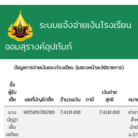
ระบบแจ้งจ่ายเงินโรงเรียน
จอมสุรางค์อุปถัมภ์
ข้อมูลการจ่ายเงินของโรงเรียน (แสดงหน้าละ30รายการ)
ชื่อ
ผู้รับ
เงินจ่าย
เช็ค
เลขที่บัญชี/เช็ค
จำนวนเงิน
ภาษี
สุทธิ
หมาย
นาง
9850970286
7,410.00
7,410.00
ค่าอ
นัฏฐา
สำห
เซ็น
นักเ
เสถียร
ม.2