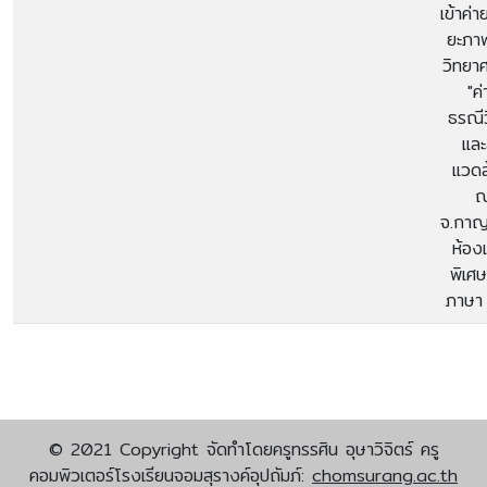
เข้าค่า
ยะภา
วิทยา
"ค่
ธรณี
และส
แวดล
จ.กาญ
ห้อง
พิเศ
ภาษา
© 2021 Copyright จัดทำโดยครูทรรศิน อุษาวิจิตร์ ครู
คอมพิวเตอร์โรงเรียนจอมสุรางค์อุปถัมภ์:
chomsurang.ac.th